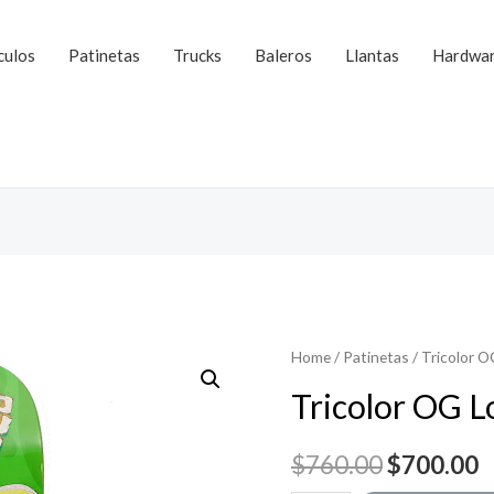
culos
Patinetas
Trucks
Baleros
Llantas
Hardwa
Home
/
Patinetas
/ Tricolor 
Tricolor OG L
Original
C
$
760.00
$
700.00