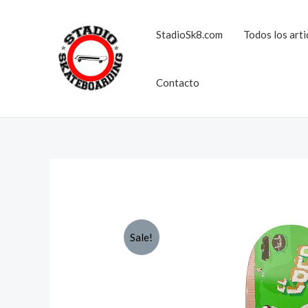
Ir
al
StadioSk8.com
Todos los arti
contenido
Contacto
Sale!