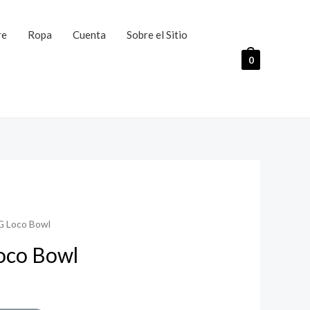
re
Ropa
Cuenta
Sobre el Sitio
0
OG Loco Bowl
oco Bowl
urrent