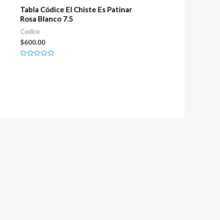
Tabla Códice El Chiste Es Patinar
Rosa Blanco 7.5
Codice
$
600.00
Rated
0
out
of
5