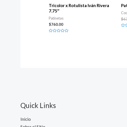
Tricolor x Rotulista Iván Rivera
Pa
7.75″
Cod
Patinetas
$
6
$
760.00
Rat
0
Rated
out
0
of
out
5
of
5
Quick Links
Inicio
Sobre el Sitio