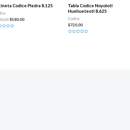
tineta Codice Piedra 8.125
Tabla Codice Noyolotl
Huehueteotl 8.625
ice
Codice
Original
Current
30.00
$
580.00
price
price
$
720.00
was:
is:
ed
$630.00.
$580.00.
Rated
0
out
of
5