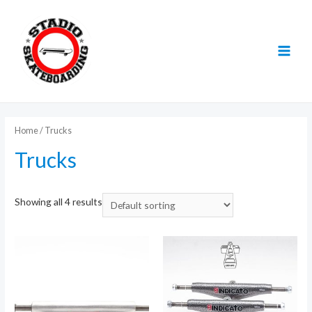
Ir
al
contenido
MAI
MEN
Home
/ Trucks
Trucks
Showing all 4 results