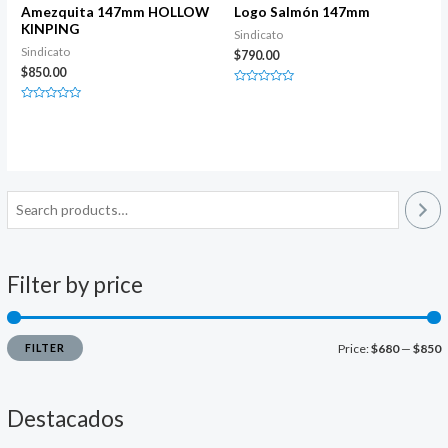
Amezquita 147mm HOLLOW
Logo Salmón 147mm
KINPING
Sindicato
Sindicato
$
790.00
$
850.00
Rated
0
Rated
out
0
of
out
5
of
5
Filter by price
FILTER
Price:
$680
—
$850
i
a
n
x
Destacados
p
p