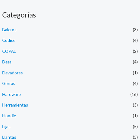
o
e
f
d
5
0
Categorías
o
u
t
o
Baleros
(3)
f
5
Codice
(4)
COPAL
(2)
Deza
(4)
Elevadores
(1)
Gorras
(4)
Hardware
(16)
Herramientas
(3)
Hoodie
(1)
Lijas
(5)
Llantas
(5)