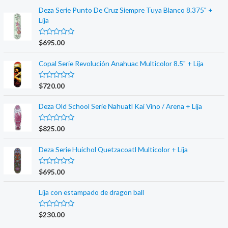
r
r
Deza Serie Punto De Cruz Siempre Tuya Blanco 8.375" +
Lija
i
i
c
c
R
$
695.00
a
e
e
t
e
Copal Serie Revolución Anahuac Multicolor 8.5" + Lija
d
0
o
R
$
720.00
u
a
t
t
o
e
Deza Old School Serie Nahuatl Kai Vino / Arena + Lija
f
d
5
0
o
R
$
825.00
u
a
t
t
o
e
Deza Serie Huichol Quetzacoatl Multicolor + Lija
f
d
5
0
o
R
$
695.00
u
a
t
t
o
e
Lija con estampado de dragon ball
f
d
5
0
o
R
$
230.00
u
a
t
t