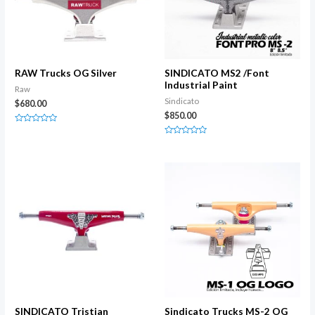
RAW Trucks OG Silver
SINDICATO MS2 /Font
Industrial Paint
Raw
Sindicato
$
680.00
$
850.00
Rated
0
Rated
out
0
of
out
5
of
5
SINDICATO Tristian
Sindicato Trucks MS-2 OG